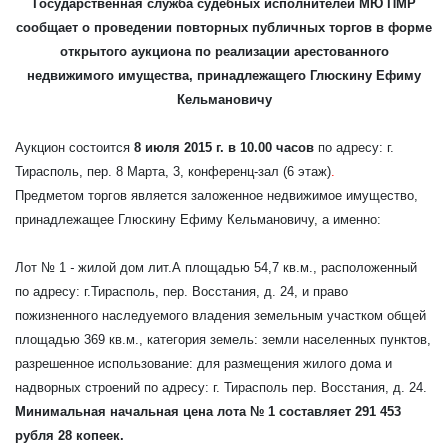
Государственная служба судебных исполнителей МЮ ПМР
сообщает о проведении повторных публичных торгов в форме
открытого аукциона по реализации арестованного
недвижимого имущества, принадлежащего Глюскину Ефиму
Кельмановичу
Аукцион состоится
8 июля 2015 г. в 10.00 часов
по адресу: г.
Тирасполь, пер. 8 Марта, 3, конференц-зал (6 этаж)
.
Предметом торгов является заложенное недвижимое имущество,
принадлежащее Глюскину Ефиму Кельмановичу, а именно:
Лот № 1
-
жилой дом лит.А площадью 54,7 кв.м., расположенный
по адресу: г.Тирасполь, пер. Восстания, д. 24, и право
пожизненного наследуемого владения земельным участком общей
площадью 369 кв.м., категория земель: земли населенных пунктов,
разрешенное использование: для размещения жилого дома и
надворных строений по адресу: г. Тирасполь пер. Восстания, д. 24.
Минимальная начальная цена лота № 1 составляет 291 453
рубля 28 копеек.