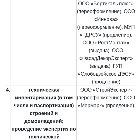
ООО «Вертикаль плюс»
(переоформление),
ООО
«Иннова»
(переоформление), МУП
«ТДРСУ» (продление),
ООО «РостМонтаж»
(выдача), ООО
«ФасадДекорЭксперт»
(выдача), ГУП
«Слободзейское ДЭСУ»
(продление)
4.
техническая
ООО «СтройЭксперт»
инвентаризация (в том
(переоформление), ООО
числе и паспортизация)
«Мермарк» (продление)
строений и
домовладений;
проведение экспертиз по
технической