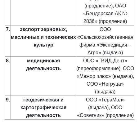
(продление), ОАО
«Бендерская АК №
2836» (продление)
7.
экспорт зерновых,
ООО
масличных и технических
«Сельскохозяйственная
культур
фирма «Экспедиция –
Агро» (выдача)
8.
медицинская
ООО «ГВИД-Дент»
деятельность
(переоформление), ООО
«Мажор плюс» (выдача),
ООО «Негруца»
(выдача)
9.
геодезическая и
ООО «ТераМол»
картографическая
(выдача), ООО
деятельность
«Советник» (продление)