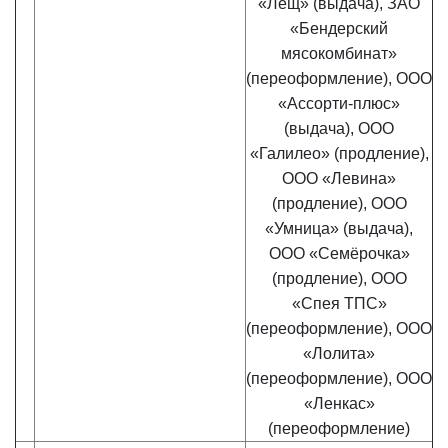
«Лещ» (выдача), ЗАО
«Бендерский
мясокомбинат»
(переоформление), ООО
«Ассорти-плюс»
(выдача), ООО
«Галилео» (продление),
ООО «Левина»
(продление), ООО
«Умница» (выдача),
ООО «Семёрочка»
(продление), ООО
«Спея ТПС»
(переоформление), ООО
«Лолита»
(переоформление), ООО
«Ленкас»
(переоформление)