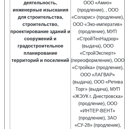
деятельность,
ООО «Амио»
инженерные изыскания
(продление), , ООО
для строительства,
«Соларис» (продление),
строительство,
ООО «Эко-императив»
проектирование зданий и
(продление), МУП
сооружений и
«СтройТехНадзор»
градостроительное
(выдача), ООО
планирование
«СтройЭксперт»
территорий и поселений
(переоформление),
ООО
«Стройка» (продление),
ООО «ЛАГВАР»
(выдача), ООО «Ретива
Торг» (выдача), МУП
«ЖЭУК г. Днестровска»
(продление), ООО
«ИНТЕР-ВЕНТ»
(продление), ЗАО
«СУ-28» (продление),