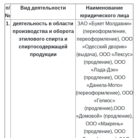
п/
Вид деятельности
Наименование
№
юридического лица
1.
деятельность в области
ЗАО «Букет Молдавии»
производства и оборота
(переоформление,
этилового спирта и
переоформление), ООО
спиртосодержащей
«Одесский дворик»
продукции
(выдача), ООО «Лексус»
(продление), ООО
«Лада-Дэн»
(продление), ООО
«Данила-Мото»
(переоформление), ООО
«Гелиос»
(продление),ООО
«Домовой» (продление),
ООО «Макрень»
(продление), ООО