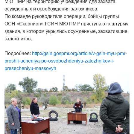
МЮ ПМР на территорию учреждения для захвата
осужденных и освобождения заложников.
По команде руководителя операции, бойцы группы
ОСН «Скорпион» ГСИН МЮ ПМР приступают к штурму
здания, в котором укрылись осужденные, захватившие
заложников.
Подробнее:
http://gsin.gospmr.org/article/v-gsin-myu-pmr-
proshli-ucheniya-po-osvobozhdeniyu-zalozhnikov-i-
presecheniyu-massovyh