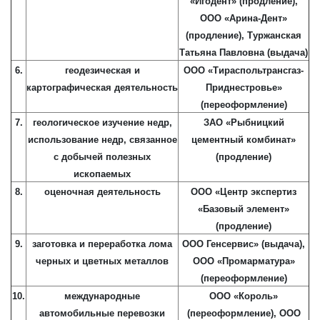
«Игодент» (продление),
ООО «Арина-Дент»
(продление), Туржанская
Татьяна Павловна (выдача)
6.
геодезическая и
ООО «Тираспольтрансгаз-
картографическая деятельность
Приднестровье»
(переоформление)
7.
геологическое изучение недр,
ЗАО «Рыбницкий
использование недр, связанное
цементный комбинат»
с добычей полезных
(продление)
ископаемых
8.
оценочная деятельность
ООО «Центр экспертиз
«Базовый элемент»
(продление)
9.
заготовка и переработка лома
ООО Генсервис» (выдача),
черных и цветных металлов
ООО «Промарматура»
(переоформление)
10.
международные
ООО «Король»
автомобильные перевозки
(переоформление), ООО