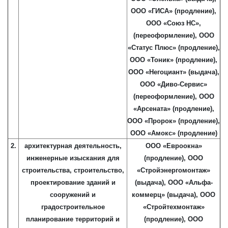
ООО «ГИСА» (продление),
ООО «Союз НС»,
(переоформление),
ООО
«Статус Плюс» (продление),
ООО «Тоник» (продление),
ООО «Негоциант» (выдача),
ООО «Диво-Сервис»
(переоформление), ООО
«Арсената» (продление),
ООО «Пророк» (продление),
ООО «Амокс» (продление)
2.
архитектурная деятельность,
ООО «Евроокна»
инженерные изыскания для
(продление), ООО
строительства, строительство,
«Стройэнергомонтаж»
проектирование зданий и
(выдача), ООО «Альфа-
сооружений и
коммерц» (выдача), ООО
градостроительное
«Стройтехмонтаж»
планирование территорий и
(продление), ООО