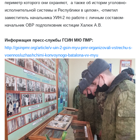
периметр которого они охраняют, а также об истории уголовно-
исполнительной системы и Республики в целом», -отметил
заместитель начальника УИН-2 по работе с личным составом-
начальник ОВР подполковник юстиции Халюк А.В.
Информация пресс-службы ГСИН МЮ ПМР:
http://gsinpmr.org/article/v-uin-2-gsin-myu-pmr-organizovali-vstrechu-s-
voennosluzhashchimi-konvoynogo-batalona-vv-myu