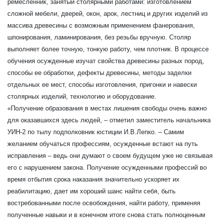
ремесленник, занятый столярными работами: изготовлением
сложной мебели, дверей, окон, арок, лестниц и других изделий из
массива древесины с возможным применением фанерования,
шпонирования, ламинирования, без резьбы вручную. Столяр
выполняет более точную, тонкую работу, чем плотник. В процессе
обучения осужденные изучат свойства древесины разных пород,
способы ее обработки, дефекты древесины, методы заделки
отдельных ее мест, способы изготовления, пригонки и навески
столярных изделий, технологию и оборудование.
«Получение образования в местах лишения свободы очень важно
для оказавшихся здесь людей, – отметил заместитель начальника
УИН-2 по тылу подполковник юстиции И.В.Лепко. – Самим
желанием обучаться профессиям, осужденные встают на путь
исправления – ведь они думают о своем будущем уже не связывая
его с нарушением закона. Получение осужденными профессий во
время отбытия срока наказания значительно ускоряет их
реабилитацию, дает им хороший шанс найти себя, быть
востребованными после освобождения, найти работу, применяя
полученные навыки и в конечном итоге снова стать полноценным