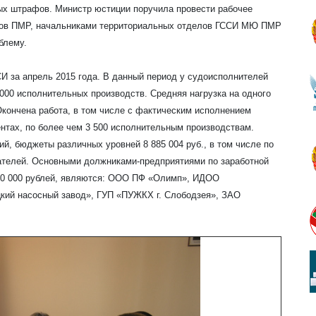
х штрафов. Министр юстиции поручила провести рабочее
сов ПМР, начальниками территориальных отделов ГССИ МЮ ПМР
блему.
И за апрель 2015 года. В данный период
у судоисполнителей
000 исполнительных производств. Средняя нагрузка на одного
Окончена работа, в том числе с фактическим исполнением
нтах, по более чем 3 500 исполнительным производствам.
ий, бюджеты различных уровней 8 885 004 руб., в том числе по
скателей. Основными должниками-предприятиями по заработной
000 000 рублей, являются: ООО ПФ «Олимп», ИДОО
кий насосный завод», ГУП «ПУЖКХ г. Слободзея», ЗАО