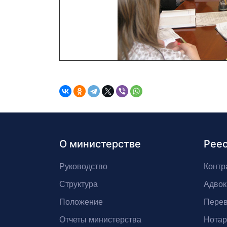
О министерстве
Рее
Руководство
Контр
Структура
Адвок
Положение
Перев
Отчеты министерства
Нота