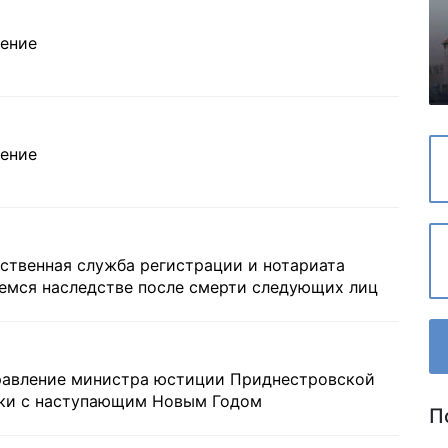
ление
ление
рственная служба регистрации и нотариата
емся наследстве после смерти следующих лиц
дравление министра юстиции Приднестровской
ки с наступающим Новым Годом
П