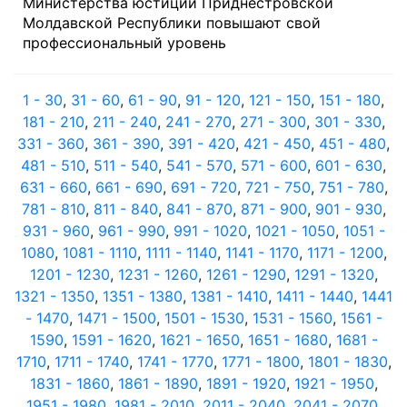
Министерства юстиции Приднестровской
Молдавской Республики повышают свой
профессиональный уровень
1 - 30
,
31 - 60
,
61 - 90
,
91 - 120
,
121 - 150
,
151 - 180
,
181 - 210
,
211 - 240
,
241 - 270
,
271 - 300
,
301 - 330
,
331 - 360
,
361 - 390
,
391 - 420
,
421 - 450
,
451 - 480
,
481 - 510
,
511 - 540
,
541 - 570
,
571 - 600
,
601 - 630
,
631 - 660
,
661 - 690
,
691 - 720
,
721 - 750
,
751 - 780
,
781 - 810
,
811 - 840
,
841 - 870
,
871 - 900
,
901 - 930
,
931 - 960
,
961 - 990
,
991 - 1020
,
1021 - 1050
,
1051 -
1080
,
1081 - 1110
,
1111 - 1140
,
1141 - 1170
,
1171 - 1200
,
1201 - 1230
,
1231 - 1260
,
1261 - 1290
,
1291 - 1320
,
1321 - 1350
,
1351 - 1380
,
1381 - 1410
,
1411 - 1440
,
1441
- 1470
,
1471 - 1500
,
1501 - 1530
,
1531 - 1560
,
1561 -
1590
,
1591 - 1620
,
1621 - 1650
,
1651 - 1680
,
1681 -
1710
,
1711 - 1740
,
1741 - 1770
,
1771 - 1800
,
1801 - 1830
,
1831 - 1860
,
1861 - 1890
,
1891 - 1920
,
1921 - 1950
,
1951 - 1980
,
1981 - 2010
,
2011 - 2040
,
2041 - 2070
,