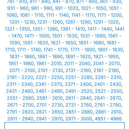
781 - 810
,
811 - 840
,
841 - 870
,
871 - 900
,
901 - 930
,
931 - 960
,
961 - 990
,
991 - 1020
,
1021 - 1050
,
1051 -
1080
,
1081 - 1110
,
1111 - 1140
,
1141 - 1170
,
1171 - 1200
,
1201 - 1230
,
1231 - 1260
,
1261 - 1290
,
1291 - 1320
,
1321 - 1350
,
1351 - 1380
,
1381 - 1410
,
1411 - 1440
,
1441
- 1470
,
1471 - 1500
,
1501 - 1530
,
1531 - 1560
,
1561 -
1590
,
1591 - 1620
,
1621 - 1650
,
1651 - 1680
,
1681 -
1710
,
1711 - 1740
,
1741 - 1770
,
1771 - 1800
,
1801 - 1830
,
1831 - 1860
,
1861 - 1890
,
1891 - 1920
,
1921 - 1950
,
1951 - 1980
,
1981 - 2010
,
2011 - 2040
,
2041 - 2070
,
2071 - 2100
,
2101 - 2130
,
2131 - 2160
,
2161 - 2190
,
2191 - 2220
,
2221 - 2250
,
2251 - 2280
,
2281 - 2310
,
2311 - 2340
,
2341 - 2370
,
2371 - 2400
,
2401 - 2430
,
2431 - 2460
,
2461 - 2490
,
2491 - 2520
,
2521 - 2550
,
2551 - 2580
,
2581 - 2610
,
2611 - 2640
,
2641 - 2670
,
2671 - 2700
,
2701 - 2730
,
2731 - 2760
,
2761 - 2790
,
2791 - 2820
,
2821 - 2850
,
2851 - 2880
,
2881 - 2910
,
2911 - 2940
,
2941 - 2970
,
2971 - 3000
,
4951 - 4966