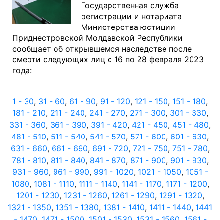
Государственная служба
регистрации и нотариата
Министерства юстиции
Приднестровской Молдавской Республики
сообщает об открывшемся наследстве после
смерти следующих лиц с 16 по 28 февраля 2023
года:
1 - 30
,
31 - 60
,
61 - 90
,
91 - 120
,
121 - 150
,
151 - 180
,
181 - 210
,
211 - 240
,
241 - 270
,
271 - 300
,
301 - 330
,
331 - 360
,
361 - 390
,
391 - 420
,
421 - 450
,
451 - 480
,
481 - 510
,
511 - 540
,
541 - 570
,
571 - 600
,
601 - 630
,
631 - 660
,
661 - 690
,
691 - 720
,
721 - 750
,
751 - 780
,
781 - 810
,
811 - 840
,
841 - 870
,
871 - 900
,
901 - 930
,
931 - 960
,
961 - 990
,
991 - 1020
,
1021 - 1050
,
1051 -
1080
,
1081 - 1110
,
1111 - 1140
,
1141 - 1170
,
1171 - 1200
,
1201 - 1230
,
1231 - 1260
,
1261 - 1290
,
1291 - 1320
,
1321 - 1350
,
1351 - 1380
,
1381 - 1410
,
1411 - 1440
,
1441
- 1470
,
1471 - 1500
,
1501 - 1530
,
1531 - 1560
,
1561 -